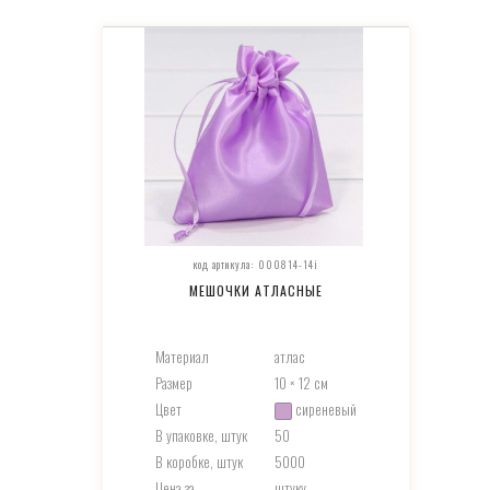
код артикула: 000814-14i
МЕШОЧКИ АТЛАСНЫЕ
Материал
атлас
Размер
10 × 12 см
Цвет
сиреневый
В упаковке, штук
50
В коробке, штук
5000
Цена за
штуку