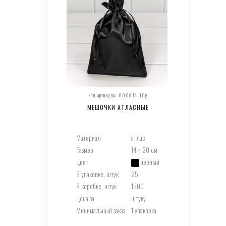
код артикула: 000814-10g
МЕШОЧКИ АТЛАСНЫЕ
Материал
атлас
Размер
14 × 20 см
Цвет
черный
В упаковке, штук
25
В коробке, штук
1500
Цена за
штуку
Минимальный заказ
1 упаковка