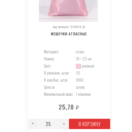
код артикула: 000814-3e
МЕШОЧКИ АТЛАСНЫЕ
Материал
атлас
Размер
18 × 23 см
Цвет
розовый
В упаковке, штук
25
В коробке, штук
1000
Цена за
штуку
Минимальный заказ
1 упаковка
25,78
₽
В КОРЗИНУ