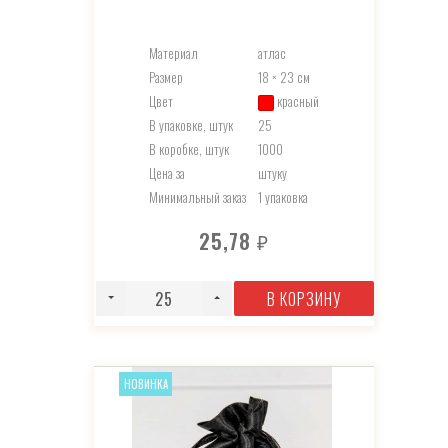
Материал
атлас
Размер
18 × 23 см
Цвет
красный
В упаковке, штук
25
В коробке, штук
1000
Цена за
штуку
Минимальный заказ
1 упаковка
25,78
₽
В КОРЗИНУ
НОВИНКА