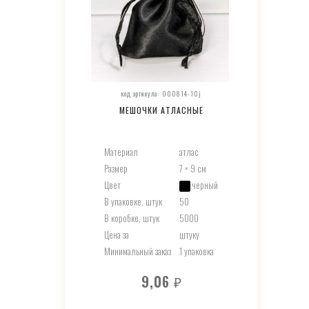
код артикула: 000814-10j
МЕШОЧКИ АТЛАСНЫЕ
Материал
атлас
Размер
7 × 9 см
Цвет
черный
В упаковке, штук
50
В коробке, штук
5000
Цена за
штуку
Минимальный заказ
1 упаковка
9,06
₽