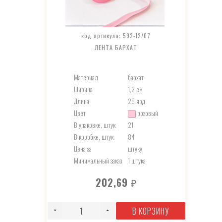
код артикула: 592-12/07
ЛЕНТА БАРХАТ
Материал
бархат
Ширина
1,2 см
Длина
25 ярд
Цвет
розовый
В упаковке, штук
21
В коробке, штук
84
Цена за
штуку
Минимальный заказ
1 штука
202,69
₽
В КОРЗИНУ