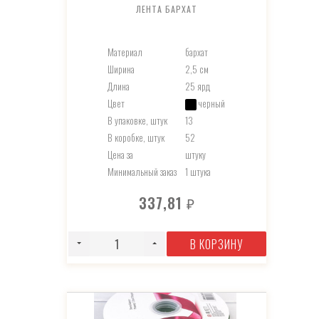
ЛЕНТА БАРХАТ
Материал
бархат
Ширина
2,5 см
Длина
25 ярд
Цвет
черный
В упаковке, штук
13
В коробке, штук
52
Цена за
штуку
Минимальный заказ
1 штука
337,81
₽
В КОРЗИНУ