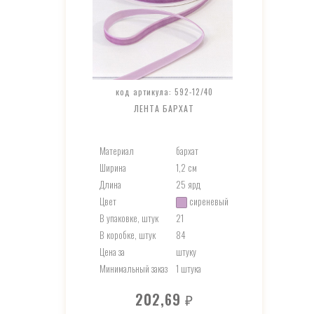
код артикула: 592-12/40
ЛЕНТА БАРХАТ
Материал
бархат
Ширина
1,2 см
Длина
25 ярд
Цвет
сиреневый
В упаковке, штук
21
В коробке, штук
84
Цена за
штуку
Минимальный заказ
1 штука
202,69
₽