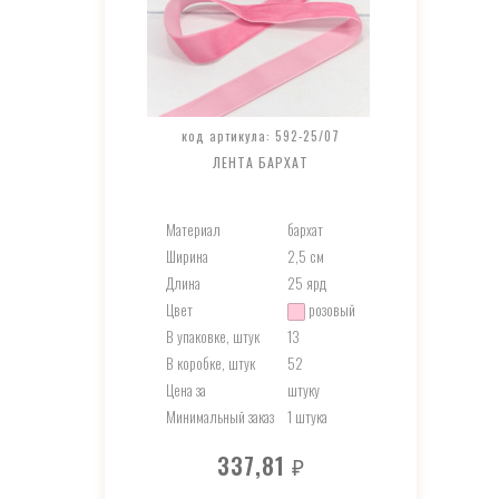
код артикула: 592-25/07
ЛЕНТА БАРХАТ
Материал
бархат
Ширина
2,5 см
Длина
25 ярд
Цвет
розовый
В упаковке, штук
13
В коробке, штук
52
Цена за
штуку
Минимальный заказ
1 штука
337,81
₽