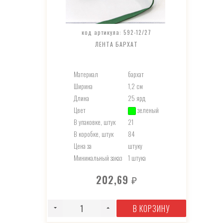
код артикула: 592-12/27
ЛЕНТА БАРХАТ
Материал
бархат
Ширина
1,2 см
Длина
25 ярд
Цвет
зеленый
В упаковке, штук
21
В коробке, штук
84
Цена за
штуку
Минимальный заказ
1 штука
202,69
₽
В КОРЗИНУ