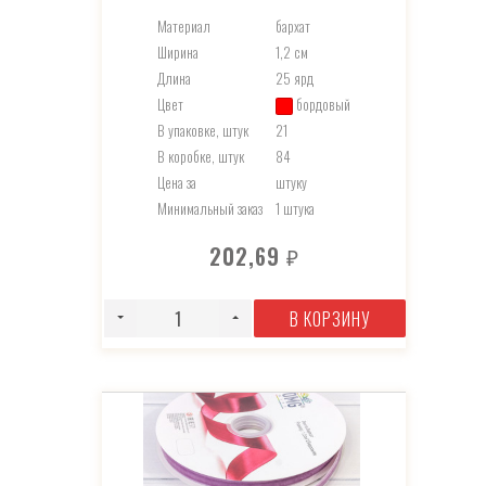
Материал
бархат
Ширина
1,2 см
Длина
25 ярд
Цвет
бордовый
В упаковке, штук
21
В коробке, штук
84
Цена за
штуку
Минимальный заказ
1 штука
202,69
₽
В КОРЗИНУ