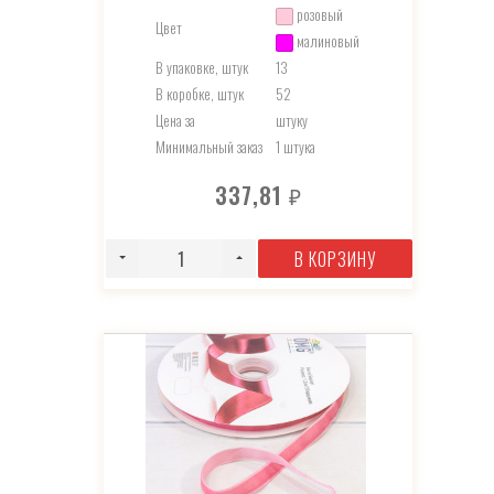
розовый
Цвет
малиновый
В упаковке, штук
13
В коробке, штук
52
Цена за
штуку
Минимальный заказ
1 штука
337,81
₽
В КОРЗИНУ