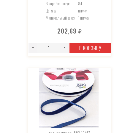
В коробке, штук
84
Цена за
штуку
Минимальный заказ
1 штука
202,69
₽
В КОРЗИНУ
код артикула: 592-12/47