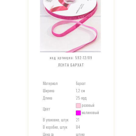
код артикула: 592-12/09
ЛЕНТА БАРХАТ
Материал
бархат
Ширина
1,2 см
Длина
25 ярд
розовый
Цвет
малиновый
В упаковке, штук
21
В коробке, штук
84
Цена за
штуку