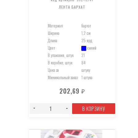
ЛЕНТА БАРХАТ
Материал
бархат
Ширина
1,2 см
Длина
25 ярд
Цвет
синий
В упаковке, штук
21
В коробке, штук
84
Цена за
штуку
Минимальный заказ
1 штука
202,69
₽
В КОРЗИНУ