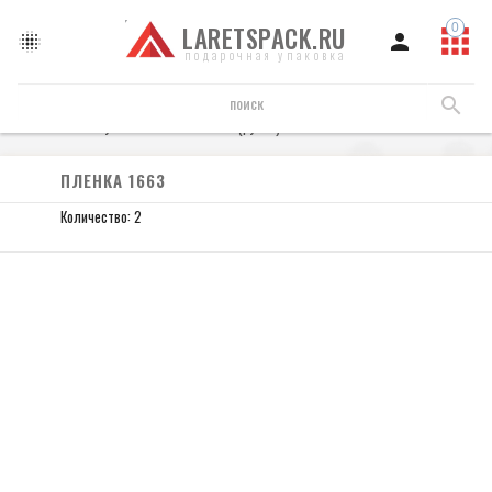
LARETSPACK.RU
подарочная упаковка
Пленка упаковочная
Пленка (рулон)
Пленка 1663
ПЛЕНКА 1663
Количество: 2