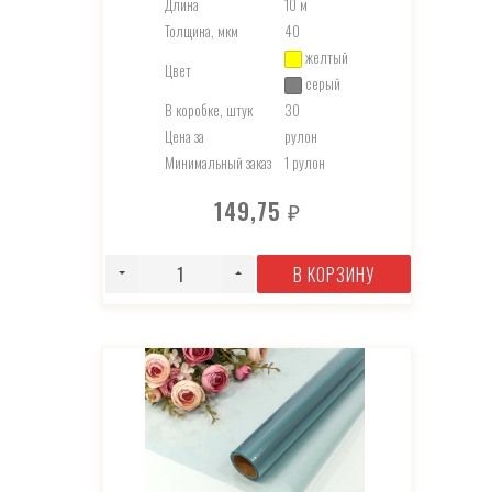
Длина
10 м
Толщина, мкм
40
желтый
Цвет
серый
В коробке, штук
30
Цена за
рулон
Минимальный заказ
1 рулон
149,75
₽
В КОРЗИНУ