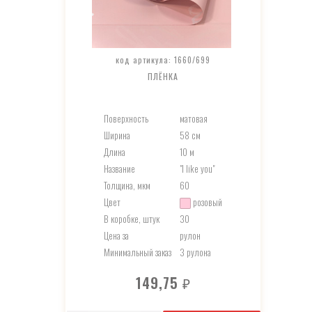
код артикула: 1660/699
ПЛЁНКА
Поверхность
матовая
Ширина
58 см
Длина
10 м
Название
"I like you"
Толщина, мкм
60
Цвет
розовый
В коробке, штук
30
Цена за
рулон
Минимальный заказ
3 рулона
149,75
₽