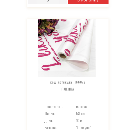
код артикула: 1660/2
ПЛЁНКА
Поверхность
матовая
Ширина
58 см
Длина
10 м
Название
"I like you"