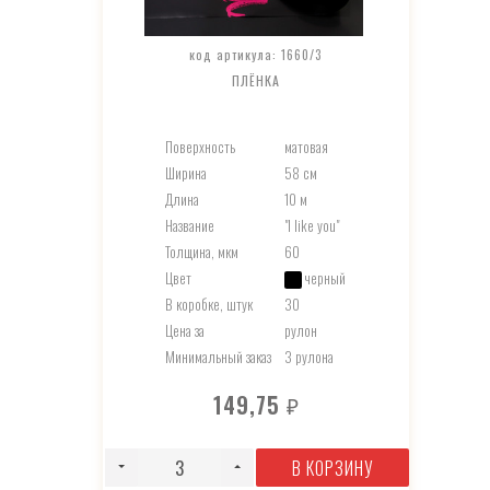
код артикула: 1660/3
ПЛЁНКА
Поверхность
матовая
Ширина
58 см
Длина
10 м
Название
"I like you"
Толщина, мкм
60
Цвет
черный
В коробке, штук
30
Цена за
рулон
Минимальный заказ
3 рулона
149,75
₽
В КОРЗИНУ