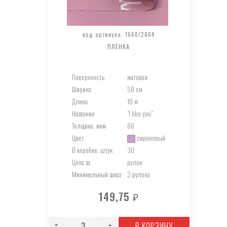
код артикула: 1660/2064
ПЛЁНКА
Поверхность
матовая
Ширина
58 см
Длина
10 м
Название
"I like you"
Толщина, мкм
60
Цвет
сиреневый
В коробке, штук
30
Цена за
рулон
Минимальный заказ
3 рулона
149,75
₽
В КОРЗИНУ