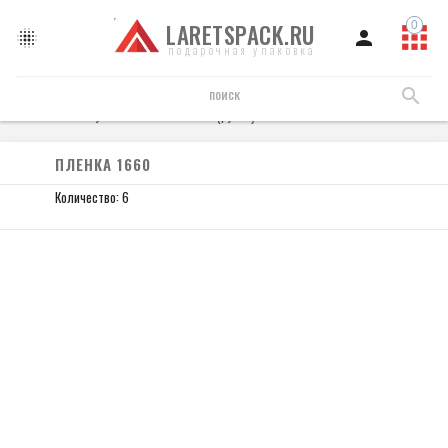
LARETSPACK.RU
подарочная упаковка
Пленка упаковочная
Пленка (рулон)
Пленка 1660
ПЛЕНКА 1660
Количество: 6