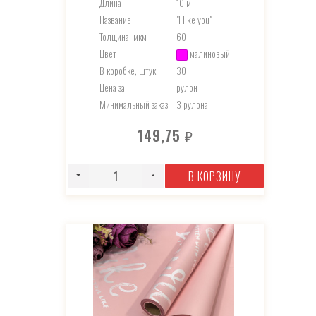
Длина
10 м
Название
"I like you"
Толщина, мкм
60
Цвет
малиновый
В коробке, штук
30
Цена за
рулон
Минимальный заказ
3 рулона
149,75
₽
В КОРЗИНУ