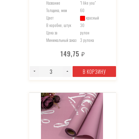
Название
"I like you"
Толщина, мкм
60
Цвет
красный
В коробке, штук
30
Цена за
рулон
Минимальный заказ
3 рулона
149,75
₽
В КОРЗИНУ