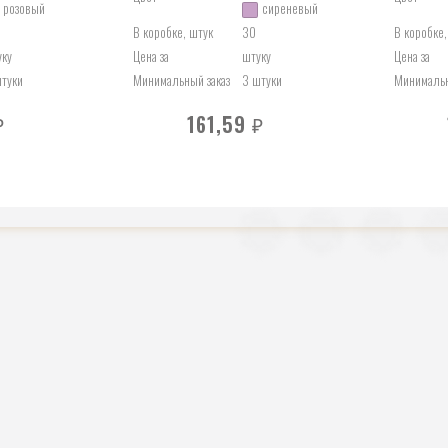
розовый
сиреневый
В коробке, штук
30
В коробке,
уку
Цена за
штуку
Цена за
штуки
Минимальный заказ
3 штуки
Минимальн
161,59
₽
₽