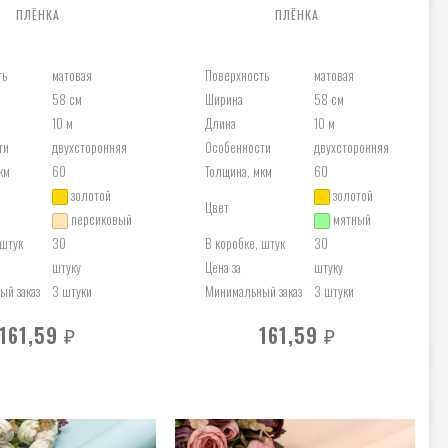
ПЛЁНКА
ПЛЁНКА
ть
матовая
Поверхность
матовая
58 см
Ширина
58 см
10 м
Длина
10 м
ти
двухсторонняя
Особенности
двухсторонняя
км
60
Толщина, мкм
60
золотой
золотой
Цвет
персиковый
мятный
 штук
30
В коробке, штук
30
штуку
Цена за
штуку
й заказ
3 штуки
Минимальный заказ
3 штуки
161,59
161,59
₽
₽