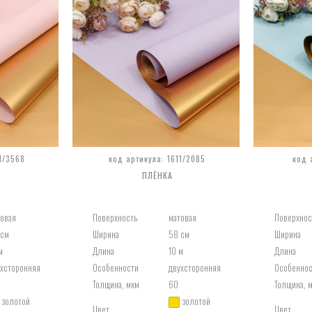
1/3568
код артикула: 1611/2085
код 
ПЛЁНКА
товая
Поверхность
матовая
Поверхнос
 см
Ширина
58 см
Ширина
м
Длина
10 м
Длина
ухсторонняя
Особенности
двухсторонняя
Особеннос
Толщина, мкм
60
Толщина, 
золотой
золотой
Цвет
Цвет