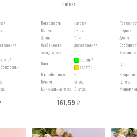
ПЛЁНКА
овая
Поверхность
матовая
Поверхнос
см
Ширина
58 см
Ширина
Длина
10 м
Длина
хсторонняя
Особенности
двухсторонняя
Особеннос
Толщина, мкм
60
Толщина, м
золотой
зеленый
Цвет
Цвет
абрикосовый
золотой
В коробке, штук
30
В коробке,
ку
Цена за
штуку
Цена за
туки
Минимальный заказ
3 штуки
Минимальны
161,59
₽
₽