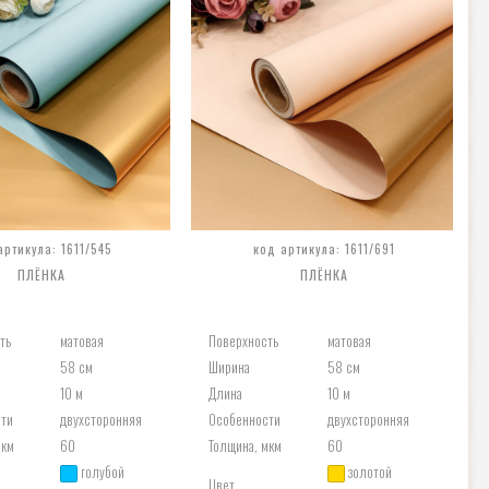
артикула: 1611/545
код артикула: 1611/691
ПЛЁНКА
ПЛЁНКА
ть
матовая
Поверхность
матовая
58 см
Ширина
58 см
10 м
Длина
10 м
ти
двухсторонняя
Особенности
двухсторонняя
мкм
60
Толщина, мкм
60
голубой
золотой
Цвет