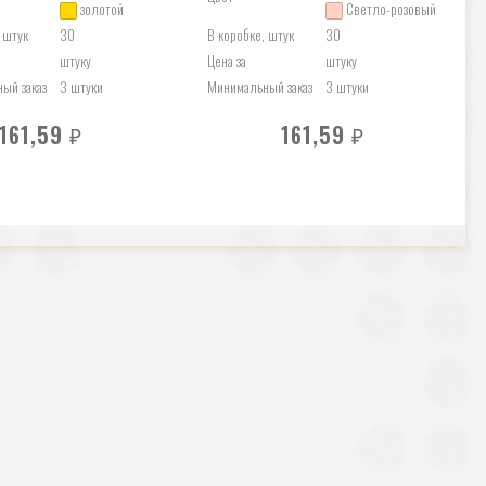
золотой
Светло-розовый
 штук
30
В коробке, штук
30
штуку
Цена за
штуку
ый заказ
3 штуки
Минимальный заказ
3 штуки
161,59
161,59
₽
₽