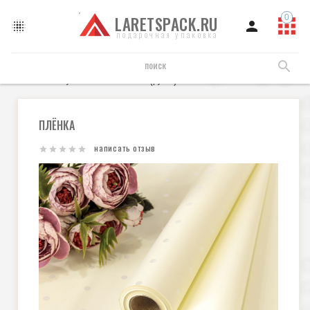
LARETSPACK.RU
подарочная упаковка
Пленка упаковочная
Пленка (рулон)
Плёнка
ПЛЁНКА
написать отзыв